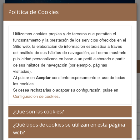
Política de Cookies
Utilizamos cookies propias y de terceros que permiten el
funcionamiento y la prestación de los servicios ofrecidos en el
MENU
Sitio web, la elaboración de información estadística a través
del análisis de sus hábitos de navegación, así como mostrarle
publicidad personalizada en base a un perfil elaborado a partir
de sus hábitos de navegación (por ejemplo, páginas
Presentación
visitadas).
Al pulsar en
Aceptar
consiente expresamente el uso de todas
La ciudad
las cookies.
Si desea rechazarlas o adaptar su configuración, pulse en
La sede
Configuración de cookies
.
Secretaría Técnica
¿Qué son las cookies?
Jornadas Anteriores
¿Qué tipos de cookies se utilizan en esta página
AMCP
web?